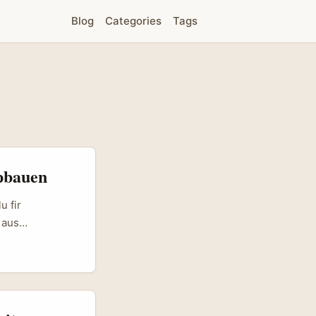
Blog
Categories
Tags
pbauen
u fir
 aus
Marken an Polen
oren méi wéi
attform mat
hung aus