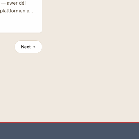
l — awer déi
gplattformen an
näl wéi Disney
Mëschung aus
i
Next »