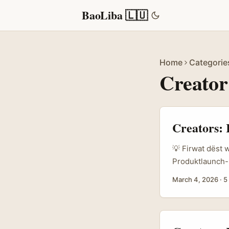
BaoLiba 🇱🇺
Home
Categorie
Creator
Creators:
💡 Firwat dëst 
Produktlaunch-
Zielgruppenver
March 4, 2026
·
5
kucken ëmmer mé
stattesch Rekl
villen Inhaltsp
Streaming-Adver