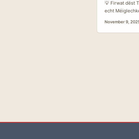
💡 Firwat dëst 
echt Méiglechke
internationale
November 9, 202
Plus sichtbar s
Research, smart
zougeschneidert