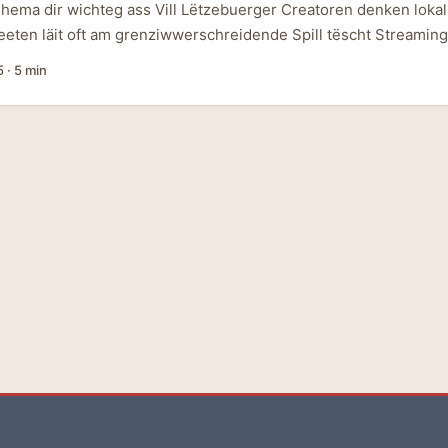
Thema dir wichteg ass Vill Lëtzebuerger Creatoren denken loka
eten läit oft am grenziwwerschreidende Spill tëscht Streamin
n Marken. Fro: wéi reechst du Mongolesch Marken, déi iwwer Ka
5
·
5 min
inn, fir dech an hir Brand-Campaignen ze kréien? Dat ass eng 
er Outreach, an enger Präis- a Value-Offer déi spezifesch op s
 ass. ...