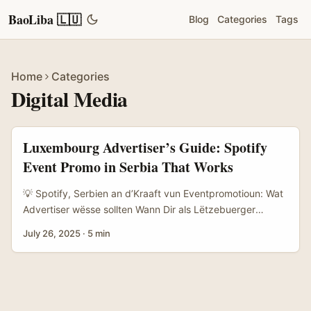
BaoLiba 🇱🇺
Blog
Categories
Tags
Home
Categories
Digital Media
Luxembourg Advertiser’s Guide: Spotify
Event Promo in Serbia That Works
💡 Spotify, Serbien an d’Kraaft vun Eventpromotioun: Wat
Advertiser wësse sollten Wann Dir als Lëtzebuerger
Advertiser iwwerleeë wëllt, wéi Dir Spotify fir
July 26, 2025
·
5 min
Eventpromotioun a Serbien optimal notzt, sidd Dir hei
genau richteg. Spotify ass haut net méi just eng Plattform
fir Musek ze lauschteren. Mat senger staarker Präsenz a
Serbien an enger innovativer Approche zu Live-Events a
Markenkooperatiounen, bidd Spotify eng Geleeënheet fir