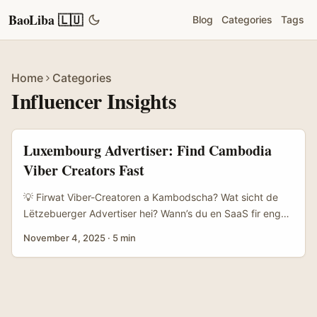
BaoLiba 🇱🇺
Blog
Categories
Tags
Home
Categories
Influencer Insights
Luxembourg Advertiser: Find Cambodia
Viber Creators Fast
💡 Firwat Viber-Creatoren a Kambodscha? Wat sicht de
Lëtzebuerger Advertiser hei? Wann’s du en SaaS fir eng
ganz spezifesch Nisch wëlls testen — denken: lokale KMU
November 4, 2025
·
5 min
Tools, Agritech-Plugins oder Payment-Integratiounen —
ass d’Challenge net nëmmen Traffic, mä richteg-
qualifizéiert, vertraulech Benotzer aus enger
régionalescher Community. Viber ass an e puer
südostasiatesche Mäert nach ëmmer eng