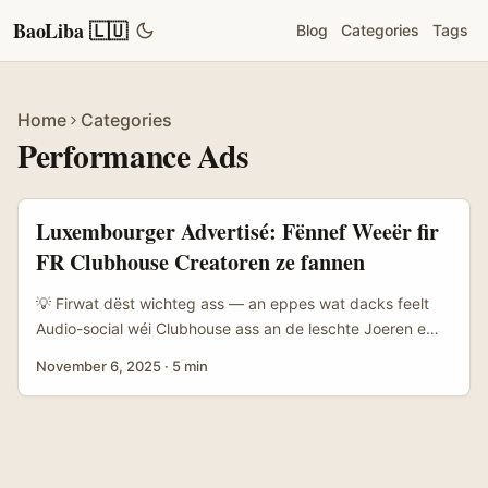
BaoLiba 🇱🇺
Blog
Categories
Tags
Home
Categories
Performance Ads
Luxembourger Advertisé: Fënnef Weeër fir
FR Clubhouse Creatoren ze fannen
💡 Firwat dëst wichteg ass — an eppes wat dacks feelt
Audio-social wéi Clubhouse ass an de leschte Joeren e
Spezialfall gewiescht: héich Engagement, real
November 6, 2025
·
5 min
Gespréicher an eng Nisch vu megafokusséierten
Communities. Advertiséuren a Lëtzebuerg sichen och
heiansdo no franséische Creatoren fir lokal Zielgrupp-Pull
an authentesch Traffic op eng Landing-Page ze féieren.
D’Problematik: Clubhouse ass net sou einfach duerch de