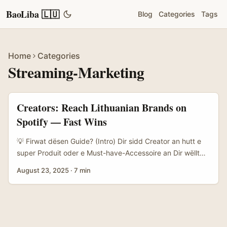
BaoLiba 🇱🇺
Blog
Categories
Tags
Home
Categories
Streaming-Marketing
Creators: Reach Lithuanian Brands on
Spotify — Fast Wins
💡 Firwat dësen Guide? (Intro) Dir sidd Creator an hutt e
super Produit oder e Must-have-Accessoire an Dir wëllt
litauesch Marken iwwer Spotify erreechen — net fir
August 23, 2025
·
7 min
Musek, mee fir Produkter an “shoutouts”, Playlist
Placements als Marketing-Taktik an d’Kooperatioun mat
lokale Brands. Déi Fro ass praktesch: wéi ugeet een dat,
wéi mécht een e pitch dee net an der Spam-Schubloun
endet, a wéi skaliert een dat mat engem bezuelten