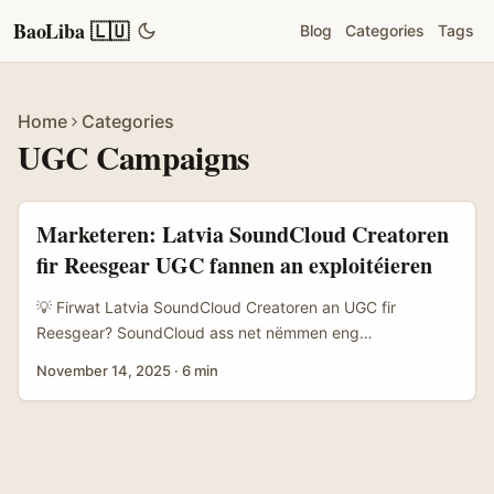
BaoLiba 🇱🇺
Blog
Categories
Tags
Home
Categories
UGC Campaigns
Marketeren: Latvia SoundCloud Creatoren
fir Reesgear UGC fannen an exploitéieren
💡 Firwat Latvia SoundCloud Creatoren an UGC fir
Reesgear? SoundCloud ass net nëmmen eng
Museksplattform — an der Baltik gëtt et eng kleng,
November 14, 2025
·
6 min
engagéierte Community vu Produzenten, Podcaster a
Mikro‑influenceren déi lokal Audience mat héijer Loyalitéit
hunn. Fir Marken zu Lëtzebuerg, déi Reesgear (Rucksäck,
Reesaccessoiren, Foto‑Gadgets) méi authentësch an
organesch sicht ze placéieren, ass local UGC eng super