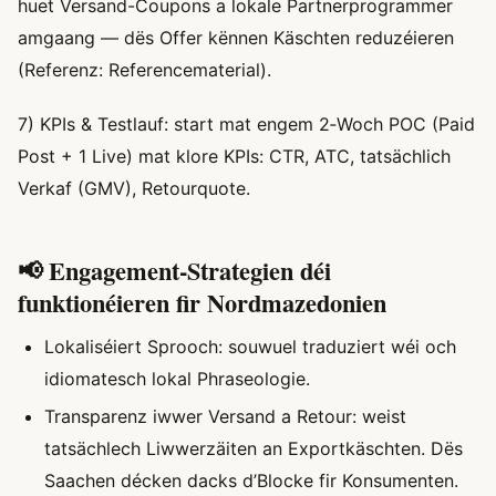
huet Versand-Coupons a lokale Partnerprogrammer
amgaang — dës Offer kënnen Käschten reduzéieren
(Referenz: Referencematerial).
7) KPIs & Testlauf: start mat engem 2‑Woch POC (Paid
Post + 1 Live) mat klore KPIs: CTR, ATC, tatsächlich
Verkaf (GMV), Retourquote.
📢 Engagement-Strategien déi
funktionéieren fir Nordmazedonien
Lokaliséiert Sprooch: souwuel traduziert wéi och
idiomatesch lokal Phraseologie.
Transparenz iwwer Versand a Retour: weist
tatsächlech Liwwerzäiten an Exportkäschten. Dës
Saachen décken dacks d’Blocke fir Konsumenten.