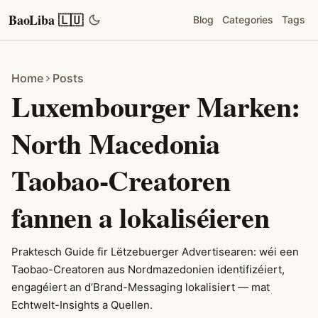
BaoLiba 🇱🇺
Blog
Categories
Tags
Home
Posts
Luxembourger Marken:
North Macedonia
Taobao-Creatoren
fannen a lokaliséieren
Praktesch Guide fir Lëtzebuerger Advertisearen: wéi een
Taobao-Creatoren aus Nordmazedonien identifizéiert,
engagéiert an d’Brand-Messaging lokalisiert — mat
Echtwelt-Insights a Quellen.