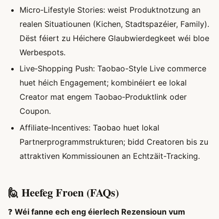
Micro‑Lifestyle Stories: weist Produktnotzung an
realen Situatiounen (Kichen, Stadtspazéier, Family).
Dëst féiert zu Héichere Glaubwierdegkeet wéi bloe
Werbespots.
Live‑Shopping Push: Taobao-Style Live commerce
huet héich Engagement; kombinéiert ee lokal
Creator mat engem Taobao‑Produktlink oder
Coupon.
Affiliate‑Incentives: Taobao huet lokal
Partnerprogrammstrukturen; bidd Creatoren bis zu
attraktiven Kommissiounen an Echtzäit-Tracking.
🙋 Heefeg Froen (FAQs)
❓
Wéi fanne ech eng éierlech Rezensioun vum