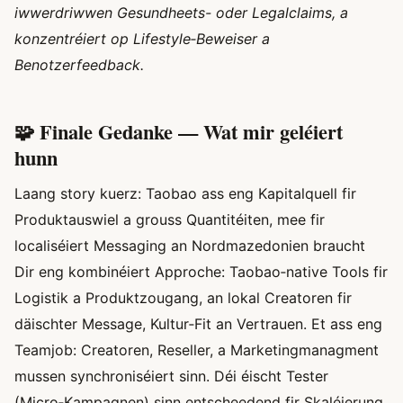
iwwerdriwwen Gesundheets- oder Legalclaims, a
konzentréiert op Lifestyle‑Beweiser a
Benotzerfeedback.
🧩 Finale Gedanke — Wat mir geléiert
hunn
Laang story kuerz: Taobao ass eng Kapitalquell fir
Produktauswiel a grouss Quantitéiten, mee fir
localiséiert Messaging an Nordmazedonien braucht
Dir eng kombinéiert Approche: Taobao‑native Tools fir
Logistik a Produktzougang, an lokal Creatoren fir
däischter Message, Kultur‑Fit an Vertrauen. Et ass eng
Teamjob: Creatoren, Reseller, a Marketingmanagment
mussen synchroniséiert sinn. Déi éischt Tester
(Micro‑Kampagnen) sinn entscheedend fir Skaléierung.