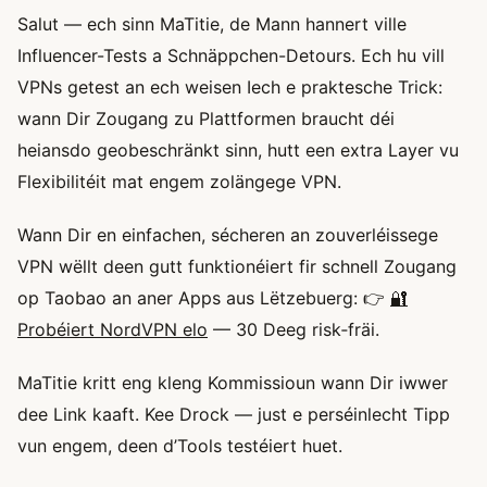
Salut — ech sinn MaTitie, de Mann hannert ville
Influencer-Tests a Schnäppchen-Detours. Ech hu vill
VPNs getest an ech weisen Iech e praktesche Trick:
wann Dir Zougang zu Plattformen braucht déi
heiansdo geobeschränkt sinn, hutt een extra Layer vu
Flexibilitéit mat engem zolängege VPN.
Wann Dir en einfachen, sécheren an zouverléissege
VPN wëllt deen gutt funktionéiert fir schnell Zougang
op Taobao an aner Apps aus Lëtzebuerg: 👉
🔐
Probéiert NordVPN elo
— 30 Deeg risk‑fräi.
MaTitie kritt eng kleng Kommissioun wann Dir iwwer
dee Link kaaft. Kee Drock — just e perséinlecht Tipp
vun engem, deen d’Tools testéiert huet.