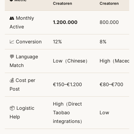
Creatoren
Creatoren
👥 Monthly
1.200.000
800.000
Active
📈 Conversion
12%
8%
💬 Language
Low（Chinese）
High（Macedon
Match
💰 Cost per
€150–€1.200
€80–€700
Post
High（Direct
📦 Logistic
Taobao
Low
Help
integrations）