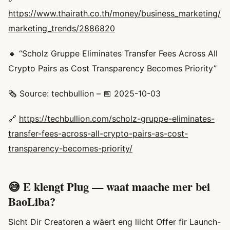
https://www.thairath.co.th/money/business_marketing/
marketing_trends/2886820
🔸 “Scholz Gruppe Eliminates Transfer Fees Across All
Crypto Pairs as Cost Transparency Becomes Priority”
🗞️ Source: techbullion – 📅 2025-10-03
🔗
https://techbullion.com/scholz-gruppe-eliminates-
transfer-fees-across-all-crypto-pairs-as-cost-
transparency-becomes-priority/
😅 E klengt Plug — waat maache mer bei
BaoLiba?
Sicht Dir Creatoren a wäert eng liicht Offer fir Launch-