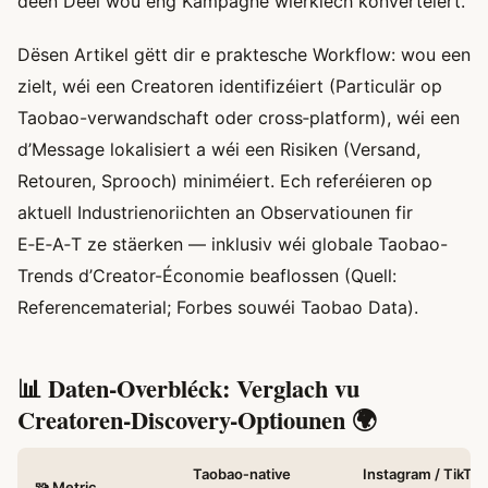
deen Deel wou eng Kampagne wierklech konvertéiert.
Dësen Artikel gëtt dir e praktesche Workflow: wou een
zielt, wéi een Creatoren identifizéiert (Particulär op
Taobao-verwandschaft oder cross‑platform), wéi een
d’Message lokalisiert a wéi een Risiken (Versand,
Retouren, Sprooch) miniméiert. Ech referéieren op
aktuell Industrienoriichten an Observatiounen fir
E‑E‑A‑T ze stäerken — inklusiv wéi globale Taobao-
Trends d’Creator-Économie beaflossen (Quell:
Referencematerial; Forbes souwéi Taobao Data).
📊 Daten-Overbléck: Verglach vu
Creatoren-Discovery-Optiounen 🌍
Taobao‑native
Instagram / TikTok
🧩 Metric