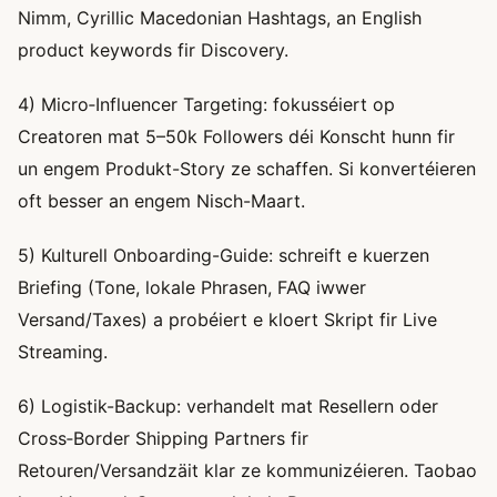
Nimm, Cyrillic Macedonian Hashtags, an English
product keywords fir Discovery.
4) Micro‑Influencer Targeting: fokusséiert op
Creatoren mat 5–50k Followers déi Konscht hunn fir
un engem Produkt-Story ze schaffen. Si konvertéieren
oft besser an engem Nisch-Maart.
5) Kulturell Onboarding-Guide: schreift e kuerzen
Briefing (Tone, lokale Phrasen, FAQ iwwer
Versand/Taxes) a probéiert e kloert Skript fir Live
Streaming.
6) Logistik-Backup: verhandelt mat Resellern oder
Cross‑Border Shipping Partners fir
Retouren/Versandzäit klar ze kommunizéieren. Taobao