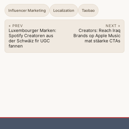
Influencer Marketing
Localization
Taobao
« PREV
NEXT »
Luxembourger Marken:
Creators: Reach Iraq
Spotify Creatoren aus
Brands op Apple Music
der Schwäiz fir UGC
mat stäarke CTAs
fannen