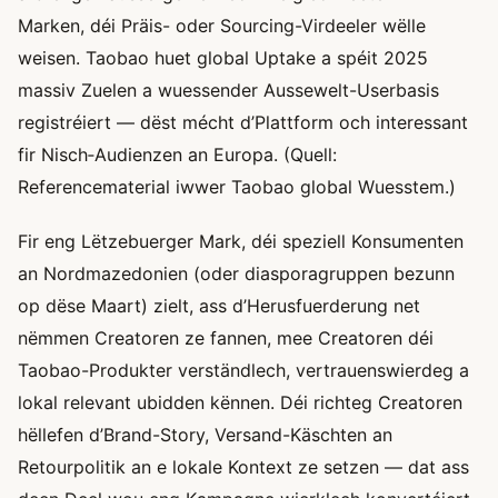
Marken, déi Präis- oder Sourcing-Virdeeler wëlle
weisen. Taobao huet global Uptake a spéit 2025
massiv Zuelen a wuessender Aussewelt-Userbasis
registréiert — dëst mécht d’Plattform och interessant
fir Nisch‑Audienzen an Europa. (Quell:
Referencematerial iwwer Taobao global Wuesstem.)
Fir eng Lëtzebuerger Mark, déi speziell Konsumenten
an Nordmazedonien (oder diasporagruppen bezunn
op dëse Maart) zielt, ass d’Herusfuerderung net
nëmmen Creatoren ze fannen, mee Creatoren déi
Taobao-Produkter verständlech, vertrauenswierdeg a
lokal relevant ubidden kënnen. Déi richteg Creatoren
hëllefen d’Brand-Story, Versand-Käschten an
Retourpolitik an e lokale Kontext ze setzen — dat ass