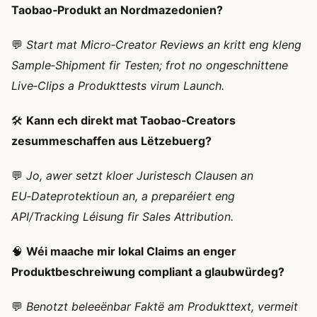
Taobao‑Produkt an Nordmazedonien?
💬
Start mat Micro‑Creator Reviews an kritt eng kleng
Sample‑Shipment fir Testen; frot no ongeschnittene
Live‑Clips a Produkttests virum Launch.
🛠️
Kann ech direkt mat Taobao‑Creators
zesummeschaffen aus Lëtzebuerg?
💬
Jo, awer setzt kloer Juristesch Clausen an
EU‑Dateprotektioun an, a preparéiert eng
API/Tracking Léisung fir Sales Attribution.
🧠
Wéi maache mir lokal Claims an enger
Produktbeschreiwung compliant a glaubwürdeg?
💬
Benotzt beleeënbar Faktë am Produkttext, vermeit