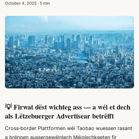
October 4, 2025
·
5 min
💡 Firwat dëst wichteg ass — a wéi et dech
als Lëtzebuerger Advertisear betrëfft
Cross‑border Plattformen wéi Taobao wuessen rasant
a bréngen aussergewéinlech Méiglechkeeten fir