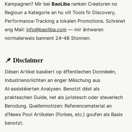
Kampagnen? Mir bei
BaoLiba
ranken Creatoren no
Regioun a Kategorie an hu vill Tools fir Discovery,
Performance‑Tracking a lokalen Promotions. Schreiwt
eng Mail:
info@baoliba.com
— mir äntweren
normalerweis bannent 24–48 Stonnen.
📌 Disclaimer
Dësen Artikel baséiert op ëffentlechen Donnéeën,
Industrienoriichten an enger Mëschung aus
AI‑assistéierten Analysen. Benotzt dëst als
prakteschen Guide, net als juristesch oder steuerlech
Berodung. Quellennotizen: Referencematerial an
d’News Pool Artikelen (Forbes, etc.) goufen als Basis
benotzt.