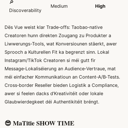
🔎
Medium
High
Discoverability
Dës Vue weist klar Trade‑offs: Taobao‑native
Creatoren hunn direkten Zougang zu Produkter a
Liwwerungs-Tools, wat Konversiounen stäerkt, awer
Sprooch a Kulturellen Fit ka begrenzt sinn. Lokal
Instagram/TikTok Creatoren si méi gutt fir
Message‑Lokaliséierung an Audience‑Vertraue, mat
méi einfacher Kommunikatioun an Content‑A/B‑Tests.
Cross‑border Reseller bieden Logistik a Compliance,
awer si feelen dacks d’Kreativitéit oder lokale
Glaubwierdegkeet déi Authentikitéit bréngt.
😎 MaTitie SHOW TIME