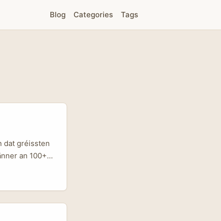
Blog
Categories
Tags
 dat gréissten
änner an 100+
che Siten, wou
annt. 🌏 Asien
ba.tokyo 🇨🇳
ia 🇮🇩
a.one 🇵🇭