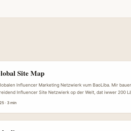
lobal Site Map
obalen Influencer Marketing Netzwierk vum BaoLiba. Mir bauen
eidend Influencer Site Netzwierk op der Welt, dat iwwer 200 L
ckt. Hei drënner ass d’Lëscht vun eise liewegen landsspezifes
025
·
3 min
formen, Präisguiden an Influencer Zesummenaarbechtstrategien f
such 🇮🇳 Indien Hindi baoliba.vip 🇯🇵 Japan Japanesch baoli
ht Chinesesch baoliba.cn 🇰🇷 Südkorea Koreanesch baoliba.as
sa Indonesia baoliba.click 🇻🇳 Vietnam Vietnamesesch baolib