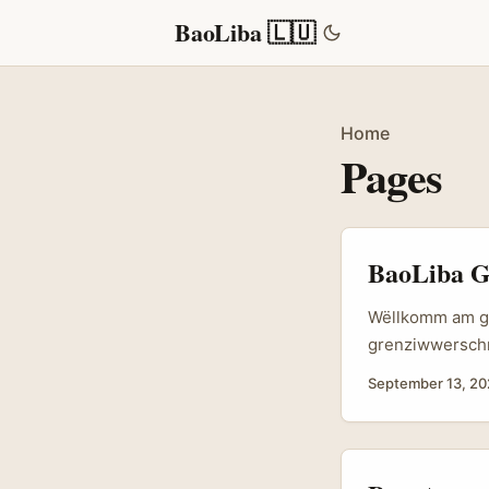
BaoLiba 🇱🇺
Home
Pages
BaoLiba G
Wëllkomm am gl
grenziwwerschr
Sproochen ofde
September 13, 2
Dir lokal Platt
Land Sprooch Be
China Vereinfac
Indonesien Baha