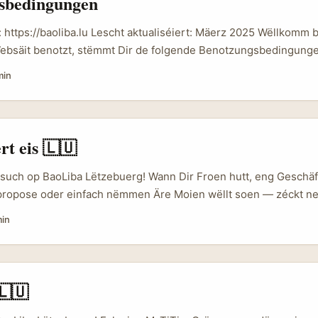
sbedingungen
galog baoliba.ph 🇵🇭 Philippinnen Tagalog baoliba.sbs 🇲🇾 Ma
iba.my 🇹🇭 Thailand Thailännesch baoliba.xyz 🇧🇩 Bangladesc
: https://baoliba.lu Lescht aktualiséiert: Mäerz 2025 Wëllkomm 
 Pakistan Urdu baoliba.pk 🇱🇦 Laos Laotesch baoliba.la 🇮🇱 Is
ebsäit benotzt, stëmmt Dir de folgende Benotzungsbedingunge z
d 🇰🇬 Kirgisistan Kirgisesch kg.baoliba.world 🇰🇭 Kambodscha
et anescht uginn, ass sämtlechen Inhalt op dëser Websäit (Artik
min
d 🇱🇰 Sri Lanka Sinhala lk.baoliba.world 🇲🇲 Myanmar Birman
oLiba erstallt a gedeelt ginn. Mir gleewen un en oppent, fräit a
ld 🇳🇵 Nepal Nepalesesch np.baoliba.world 🇹🇯 Tadschikista
äerft eisen Inhalt referenzéieren, deelen oder upassen — soulaa
ld 🇹🇲 Turkmenistan Turkmenesch tm.baoliba.world 🇺🇿 Usbek
am Aklang mat dem geltende Recht geschitt (z. B. mat Quellen
d 🌍 Europa Land Sprooch Besichen 🇫🇷 Frankräich Franséisch 
merziellen Zweck, wou néideg). ...
rt eis 🇱🇺
d Däitsch baoliba.de 🇪🇸 Spuenien Spuenesch baoliba.net 🇮🇹 
liba.it 🇳🇱 Holland Hollännesch baoliba.nl 🇵🇹 Portugal Portug
esuch op BaoLiba Lëtzebuerg! Wann Dir Froen hutt, eng Geschäf
 Belgien Hollännesch & Franséisch baoliba.be 🇨🇭 Schwäiz Däit
ropose oder einfach nëmmen Äre Moien wëllt soen — zéckt net, 
Schwedesch baoliba.se 🇩🇰 Dänemark Dänesch baoliba.dk 🇫
vun Iech ze héieren. 📍 Eise Standuert BaoLiba huet säi Sëtz z
min
a.fi 🇬🇷 Griicheland Griichesch baoliba.gr 🇱🇹 Litauen Litwaesc
ess: Room B1, Xinchanghai Center Lugu, Yuelu District, Chang
nesch baoliba.pl 🇨🇿 Tschechien Tschechesch baoliba-cz.com 
hina (中文地址：湖南省长沙市岳麓区麓谷新长海中心B1栋) 📧 E-Mail Kontak
 baoliba.lu 🇮🇪 Irland Englesch baoliba.cloud 🇷🇴 Rumänien
ift eis gär op: 📩 info@baoliba.com ...
 Ukraina Ukrainesch baoliba.pro 🇱🇻 Lettland Lettesch baoliba.lv
🇱🇺
iba.is 🇦🇹 Éisträich Däitsch baoliba.at 🇬🇧 Groussbritannien E
 Groussbritannien Englesch baoliba.blog 🇦🇱 Albanien Albanes