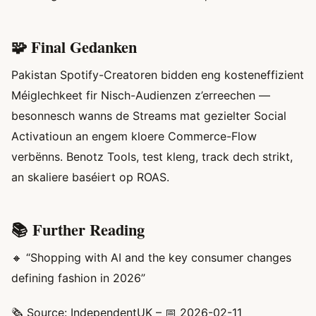
🧩 Final Gedanken
Pakistan Spotify-Creatoren bidden eng kosteneffizient
Méiglechkeet fir Nisch-Audienzen z’erreechen —
besonnesch wanns de Streams mat gezielter Social
Activatioun an engem kloere Commerce-Flow
verbënns. Benotz Tools, test kleng, track dech strikt,
an skaliere baséiert op ROAS.
📚 Further Reading
🔸 “Shopping with AI and the key consumer changes
defining fashion in 2026”
🗞️ Source: IndependentUK – 📅 2026-02-11