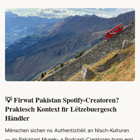
💡 Firwat Pakistan Spotify-Creatoren?
Praktesch Kontext fir Lëtzebuergesch
Händler
Mënschen sichen no Authentizitéit an Nisch-Kulturen
— an Pakistani Musek- a Podcast-Creatoren hunn eng