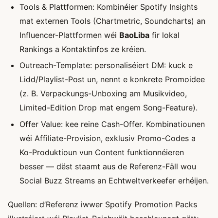
Tools & Plattformen: Kombinéier Spotify Insights
mat externen Tools (Chartmetric, Soundcharts) an
Influencer-Plattformen wéi
BaoLiba
fir lokal
Rankings a Kontaktinfos ze kréien.
Outreach-Template: personaliséiert DM: kuck e
Lidd/Playlist-Post un, nennt e konkrete Promoidee
(z. B. Verpackungs-Unboxing am Musikvideo,
Limited-Edition Drop mat engem Song-Feature).
Offer Value: kee reine Cash-Offer. Kombinatiounen
wéi Affiliate-Provision, exklusiv Promo-Codes a
Ko-Produktioun vun Content funktionnéieren
besser — dëst staamt aus de Referenz-Fäll wou
Social Buzz Streams an Echtweltverkeefer erhéijen.
Quellen: d’Referenz iwwer Spotify Promotion Packs