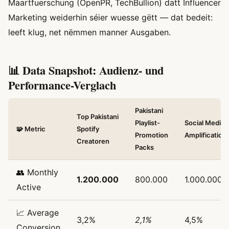
Maartfuerschung (OpenPR, TechBullion) datt Influencer
Marketing weiderhin séier wuesse gëtt — dat bedeit:
leeft klug, net nëmmen manner Ausgaben.
📊 Data Snapshot: Audienz- und
Performance-Verglach
Pakistani
Top Pakistani
Playlist-
Social Media
🧩 Metric
Spotify
Promotion
Amplification
Creatoren
Packs
👥 Monthly
1.200.000
800.000
1.000.000
Active
📈 Average
3,2%
2,1%
4,5%
Conversion