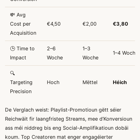
💸 Avg
Cost per
€4,50
€2,00
€3,80
Acquisition
🕒 Time to
2–6
1–3
1–4 Woche
Impact
Woche
Woche
🔍
Targeting
Hoch
Mëttel
Héich
Precision
De Verglach weist: Playlist-Promotioun gëtt séier
Reichwäit fir laangfristeg Streams, mee d’Konversioun
ass méi niddreg bis eng Social-Amplifikatioun dobäi
koum. Top Creatoren mat enger engagéierter