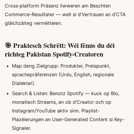
Cross‑platform Präsenz liwweren am Beschten
Commerce-Resultater — well si d’Vertrauen an d’CTA
gläichzäiteg vermëttelen.
🎯 Praktesch Schrëtt: Wéi fënns du déi
richteg Pakistan Spotify-Creatoren
Map deng Zielgrupp: Produkter, Preispunkt,
sprachepräferenzen (Urdu, English, regionale
Dialekter).
Search & Listen: Benotz Spotify — kuck op Bio,
monatlech Streams, an ob d’Creator och op
Instagram/YouTube aktiv sinn. Playlist-
Plazéierungen an User-Generated Content si Key-
Signaler.