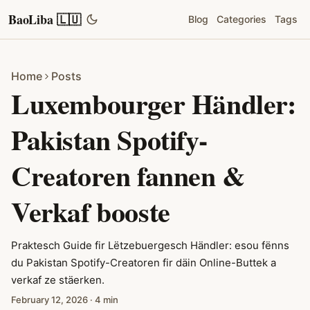
BaoLiba 🇱🇺
Blog
Categories
Tags
Home
Posts
Luxembourger Händler:
Pakistan Spotify-
Creatoren fannen &
Verkaf booste
Praktesch Guide fir Lëtzebuergesch Händler: esou fënns
du Pakistan Spotify-Creatoren fir däin Online-Buttek a
verkaf ze stäerken.
February 12, 2026
·
4 min