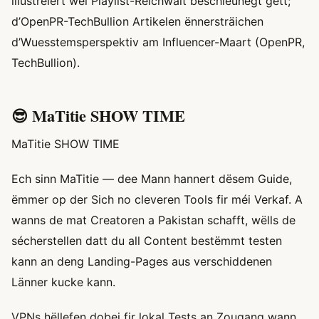
illustréiert wéi Playlist-Reichwäit beschleunegt gëtt;
d’OpenPR-TechBullion Artikelen ënnersträichen
d’Wuesstemsperspektiv am Influencer-Maart (OpenPR,
TechBullion).
😎 MaTitie SHOW TIME
MaTitie SHOW TIME
Ech sinn MaTitie — dee Mann hannert dësem Guide,
ëmmer op der Sich no cleveren Tools fir méi Verkaf. A
wanns de mat Creatoren a Pakistan schafft, wëlls de
sécherstellen datt du all Content bestëmmt testen
kann an deng Landing-Pages aus verschiddenen
Länner kucke kann.
VPNs hëllefen dobei fir lokal Tests an Zougang wann