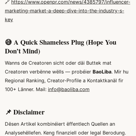
🔗
https://www.openpr.com/news/4385797/influencer-
marketing-market-a-deep-dive-into-the-industry-s-
key
😅 A Quick Shameless Plug (Hope You
Don’t Mind)
Wanns de Creatoren sicht oder däi Buttek mat
Creatoren verbënne wëlls — probéier
BaoLiba
. Mir hu
Regional Ranking, Creator-Profile a Kontaktkanäl fir
100+ Länner. Mail:
info@baoliba.com
📌 Disclaimer
Dësen Artikel kombinéiert ëffentlech Quellen an
Analysehëllefen. Keng finanziell oder legal Berodung.