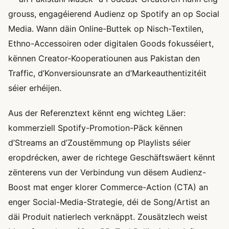
grouss, engagéierend Audienz op Spotify an op Social
Media. Wann däin Online-Buttek op Nisch-Textilen,
Ethno-Accessoiren oder digitalen Goods fokusséiert,
kënnen Creator-Kooperatiounen aus Pakistan den
Traffic, d’Konversiounsrate an d’Markeauthentizitéit
séier erhéijen.
Aus der Referenztext kënnt eng wichteg Läer:
kommerziell Spotify-Promotion-Päck kënnen
d’Streams an d’Zoustëmmung op Playlists séier
eropdrécken, awer de richtege Geschäftswäert kënnt
zënterens vun der Verbindung vun dësem Audienz-
Boost mat enger klorer Commerce-Action (CTA) an
enger Social-Media-Strategie, déi de Song/Artist an
däi Produit natierlech verknäppt. Zousätzlech weist