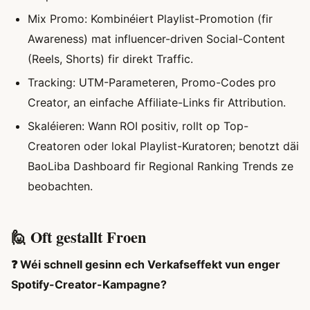
Mix Promo: Kombinéiert Playlist-Promotion (fir
Awareness) mat influencer-driven Social-Content
(Reels, Shorts) fir direkt Traffic.
Tracking: UTM-Parameteren, Promo-Codes pro
Creator, an einfache Affiliate-Links fir Attribution.
Skaléieren: Wann ROI positiv, rollt op Top-
Creatoren oder lokal Playlist-Kuratoren; benotzt däi
BaoLiba Dashboard fir Regional Ranking Trends ze
beobachten.
🙋 Oft gestallt Froen
❓ Wéi schnell gesinn ech Verkafseffekt vun enger
Spotify-Creator-Kampagne?