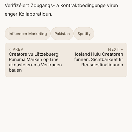
Verifizéiert Zougangs- a Kontraktbedingunge virun
enger Kollaboratioun.
Influencer Marketing
Pakistan
Spotify
« PREV
NEXT »
Creators vu Lëtzebuerg:
Iceland Hulu Creatoren
Panama Marken op Line
fannen: Sichtbarkeet fir
uknastéieren a Vertrauen
Reesdestinatiounen
bauen