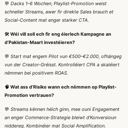
💬
Dacks 1–6 Wochen; Playlist-Promotion weist
schneller Streams, awer fir direkte Sales brauch et
Social-Content mat enger starker CTA.
🛠️ Wéi vill soll ech fir eng éierlech Kampagne an
d’Pakistan-Maart investéieren?
💬
Start mat engem Pilot vun €500–€2.000, ofhängeg
vun der Creator-Gréisst. Kontrolléiert CPA a skaléiert
nëmmen bei positivem ROAS.
🧠 Wat ass d’Risiko wann ech nëmmen op Playlist-
Promotion vertrauen?
💬
Streams kënnen héich ginn, mee ouni Engagement
an enger Commerce-Strategie bleiwt d’Konversioun
niddereg. Kombinéier mat Social Amplification.