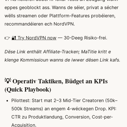
eppes geoblockt ass. Wanns de séier, privat a sécher
wëlls streamen oder Plattform-Features probéieren,
recommandéieren ech NordVPN.
👉
🔐 Try NordVPN now
— 30-Deeg Risiko-frei.
Dëse Link enthält Affiliate-Tracken; MaTitie kritt e
klenge Kommissioun wanns de iwwer dësen Link kafs.
💡 Operativ Taktiken, Büdget an KPIs
(Quick Playbook)
Pilottest: Start mat 2–3 Mid-Tier Creatoren (50k–
500k Streams) an engem 4-wéckegen Drop. KPI:
CTR zu Produktlandung, Conversion, Cost-per-
Acquisition.