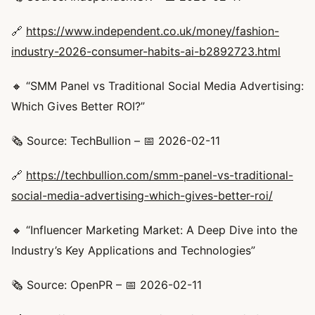
🔗
https://www.independent.co.uk/money/fashion-
industry-2026-consumer-habits-ai-b2892723.html
🔸 “SMM Panel vs Traditional Social Media Advertising:
Which Gives Better ROI?”
🗞️ Source: TechBullion – 📅 2026-02-11
🔗
https://techbullion.com/smm-panel-vs-traditional-
social-media-advertising-which-gives-better-roi/
🔸 “Influencer Marketing Market: A Deep Dive into the
Industry’s Key Applications and Technologies”
🗞️ Source: OpenPR – 📅 2026-02-11