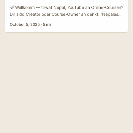
effektiv Kanal fir direkt, perséinlech Outreach. ...
💡 Wëllkomm — firwat Nepal, YouTube an Online-Coursen?
Dir sidd Creator oder Course-Owner an denkt: “Nepalesch
Marken? Op YouTube? Fir Signups?” Sinnvolle Fro. Am
October 5, 2025
·
5 min
aktuelle Kontext huet Nepal aggressiv Noriichten iwwer
sozial Medien-Regulatiouner agefouert — dat huet direkte
Konsequenzen op wéi Marken digital annoncéieren a wéi
Konsumenten Zougang zu Plattformen hunn
(d’Originalquelle weist d’Reglementer a Blocklëscht). Dëst
heescht: Dir braucht eng méi nuancéiert,
vertrauensbaséiert Approche amplaz einfach kal DM-
Spréngen. ...